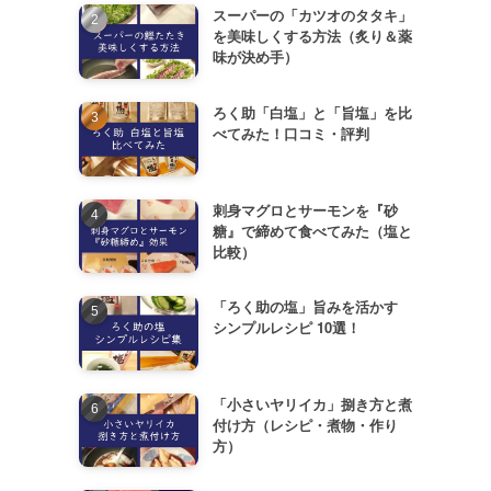
スーパーの「カツオのタタキ」
を美味しくする方法（炙り＆薬
味が決め手）
ろく助「白塩」と「旨塩」を比
べてみた！口コミ・評判
刺身マグロとサーモンを『砂
糖』で締めて食べてみた（塩と
比較）
「ろく助の塩」旨みを活かす
シンプルレシピ 10選！
「小さいヤリイカ」捌き方と煮
付け方（レシピ・煮物・作り
方）