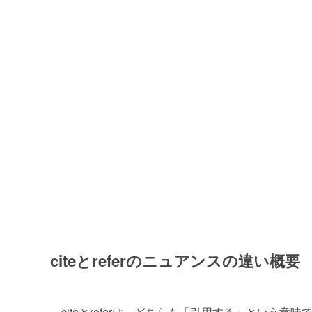
citeとreferのニュアンスの違い概要
citeとreferは、どちらも「引用する」という