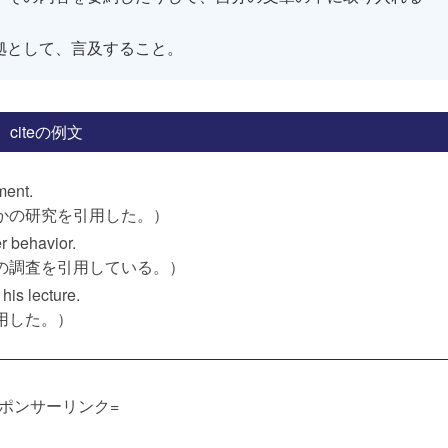
拠として、言及すること。
citeの例文
ment.
かの研究を引用した。）
r behavior.
の調査を引用している。）
his lecture.
用した。）
スポンサーリンク=