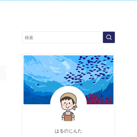
も
はるのじんた
の