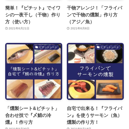
簡単！『ピチット』でイワ
干物アレンジ！「フライパ
シの一夜干し（干物）作り
ンで干物の燻製」作り方
方（使い方）
（アジ／魚）
2021年6月21日
2021年6月8日
ピチットシート
ピチットシート
「燻製シート&ピチット」
自宅で出来る！『フライパ
合わせ技で『〆鯖の冷
ン』を使うサーモン（魚）
燻』！作り方
燻製の作り方！
2021年5月30日
2021年5月18日