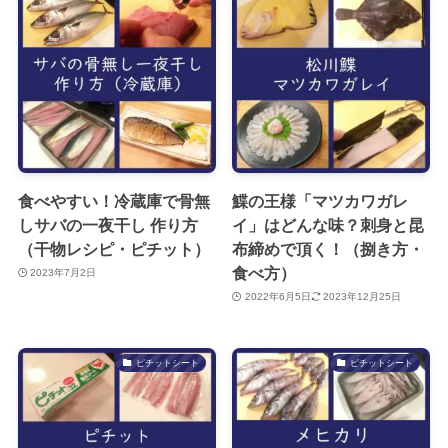
食べやすい！冷蔵庫で骨無
鰈の王様「マツカワガレ
しサバの一夜干し 作り方
イ」はどんな味？刺身と昆
（干物レシピ・ピチット）
布締めで頂く！（捌き方・
食べ方）
2023年7月2日
2022年6月5日
2023年12月25日
ピチットシート
ピチットシート