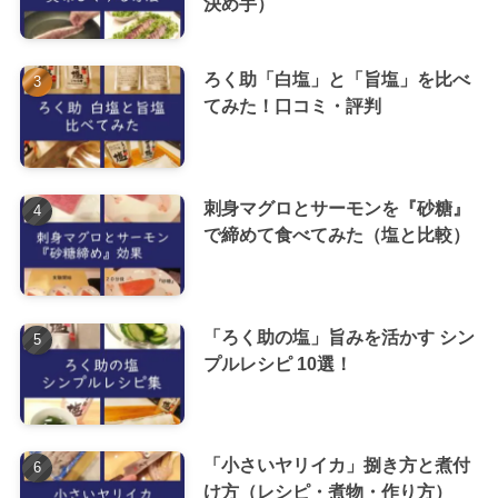
決め手）
ろく助「白塩」と「旨塩」を比べ
てみた！口コミ・評判
刺身マグロとサーモンを『砂糖』
で締めて食べてみた（塩と比較）
「ろく助の塩」旨みを活かす シン
プルレシピ 10選！
「小さいヤリイカ」捌き方と煮付
け方（レシピ・煮物・作り方）