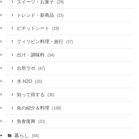
スイーツ・お菓子
(29)
トレンド・新商品
(15)
ピチットシート
(18)
フィリピン料理・旅行
(37)
出汁・調味料
(34)
台所ラボ
(47)
水 H2O
(16)
知って得する
(36)
魚の紹介＆料理
(199)
魚食復興
(33)
暮らし
(94)