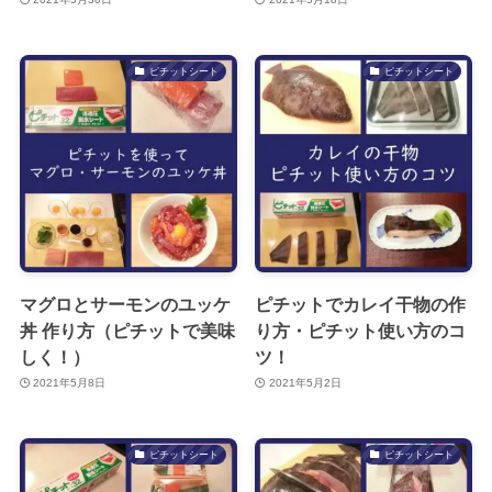
ピチットシート
ピチットシート
マグロとサーモンのユッケ
ピチットでカレイ干物の作
丼 作り方（ピチットで美味
り方・ピチット使い方のコ
しく！）
ツ！
2021年5月8日
2021年5月2日
ピチットシート
ピチットシート