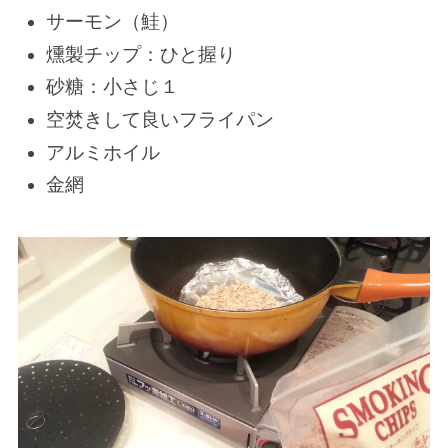
サーモン（鮭）
燻製チップ：ひと握り
砂糖：小さじ１
空焚きして良いフライパン
アルミホイル
金網