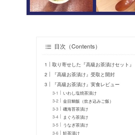
目次（Contents）
取り寄せした『高級お茶漬けセット』
『高級お茶漬け』受取と開封
『高級お茶漬け』実食レビュー
いわし塩焼茶漬け
金目鯛飯（炊き込みご飯）
磯海苔茶漬け
まぐろ茶漬け
うなぎ茶漬け
鮭茶漬け