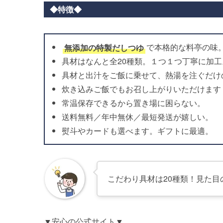
◆特徴◆
無添加の特製だしつゆ
で本格的な料亭の味
具材はなんと全20種類。１つ１つ丁寧に加工
具材と出汁をご飯に乗せて、熱湯を注ぐだけ
炊き込みご飯でもお召し上がりいただけます
常温保存できるから置き場に困らない。
送料無料／年中無休／最短発送が嬉しい。
熨斗やカードも選べます。ギフトに最適。
こだわり具材は20種類！見た
▼安心の公式サイト▼