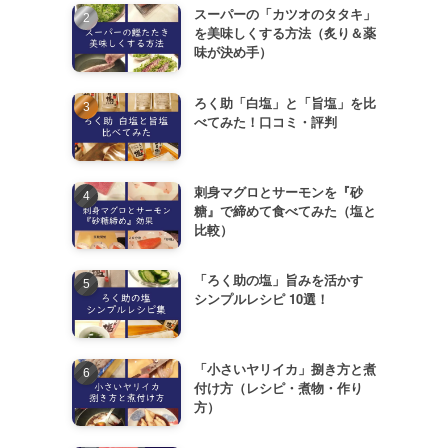
スーパーの「カツオのタタキ」
を美味しくする方法（炙り＆薬
味が決め手）
ろく助「白塩」と「旨塩」を比
べてみた！口コミ・評判
刺身マグロとサーモンを『砂
糖』で締めて食べてみた（塩と
比較）
「ろく助の塩」旨みを活かす
シンプルレシピ 10選！
「小さいヤリイカ」捌き方と煮
付け方（レシピ・煮物・作り
方）