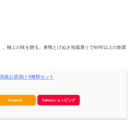
』
）。極上の味を贈る。巣鴨とげぬき地蔵通りで60年以上の創業
高級お茶漬け 6種類セット
Amazon
Yahooショッピング