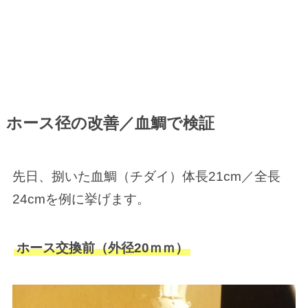
ホース径の改善／血鯛で検証
先日、捌いた血鯛（チダイ）体長21cm／全長
24cmを例に挙げます。
ホース交換前（外径20ｍｍ）