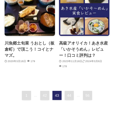
川魚郷土旬菜 うおとし（板
高級アオリイカ！あき水産
倉町）で頂こう！コイとナ
「いかそうめん」レビュ
マズ。
ー！口コミ評判は？
2020年3月16日
179
2023年11月18日
2024年3月6日
178
1
...
42
43
44
...
56