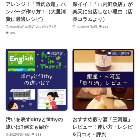
アレンジ！「謎肉放題」ハ
深イイ！「山内鮮魚店」が
ンバーグ作り方！（大量消
楽天に出店しない理由（店
費に最適レシピ）
長コラムより）
2024年3月30日
2024年4月5日
2020年9月2日
184
185
英語学習
出汁・調味料
汚いを表すdirtyとfilthyの
おすすめ煎り酒「三河屋」
違いは?例文も紹介
レビュー！使い方・レシピ
&口コミ・評判
2025年5月6日
183