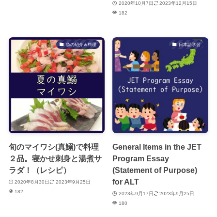
2020年10月7日
2023年12月15日
182
魚の紹介＆料理
日本語学習
旬のマイワシ(真鰯)で料理
General Items in the JET
２品。寝かせ刺身と湯煮サ
Program Essay
ラダ！（レシピ）
(Statement of Purpose)
for ALT
2020年8月30日
2023年9月25日
182
2023年9月17日
2023年9月25日
180