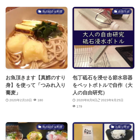
魚の紹介＆料理
台所ラボ
お魚頂きます【真鱈のすり
包丁砥石を浸せる節水容器
身】を使って「つみれ入り
をペットボトルで自作（大
蕎麦」
人の自由研究）
2020年2月10日
180
2020年8月9日
2023年9月25日
179
魚の紹介＆料理
お取り寄せ