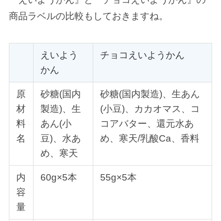
商品ラベルの比較もしておきますね。
えいよう
チョコえいようかん
かん
原
砂糖(国内
砂糖(国内製造)、生あん
材
製造)、生
(小豆)、カカオマス、コ
料
あん(小
コアバター、還元水あ
名
豆)、水あ
め、寒天/乳酸Ca、香料
め、寒天
内
60g×5本
55g×5本
容
量