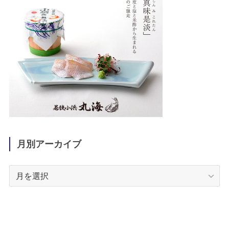
月別アーカイブ
月
別
ア
ー
カ