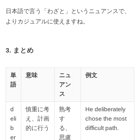
日本語で言う「わざと」というニュアンスで、
よりカジュアルに使えますね。
3. まとめ
単
意味
ニュ
例文
語
アン
ス
d
慎重に考
熟考
He deliberately
eli
え、計画
す
chose the most
b
的に行う
る、
difficult path.
er
思慮