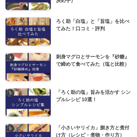
決め手）
ろく助「白塩」と「旨塩」を比べ
てみた！口コミ・評判
刺身マグロとサーモンを『砂糖』
で締めて食べてみた（塩と比較）
「ろく助の塩」旨みを活かす シン
プルレシピ 10選！
「小さいヤリイカ」捌き方と煮付
け方（レシピ・煮物・作り方）