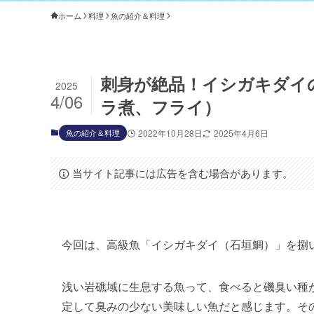
ホーム
料理
魚の紹介＆料理
刺身が絶品！イシガキダイ
2025
4/06
ラ煮、フライ）
魚の紹介＆料理
2022年10月28日
2025年4月6日
当サイト記事には広告を含む場合があります。
今回は、高級魚「イシガキダイ（石垣鯛）」を捌
浅い岩礁域に生息する魚って、食べると磯臭い種
定して臭みの少ない美味しい魚だと感じます。そ