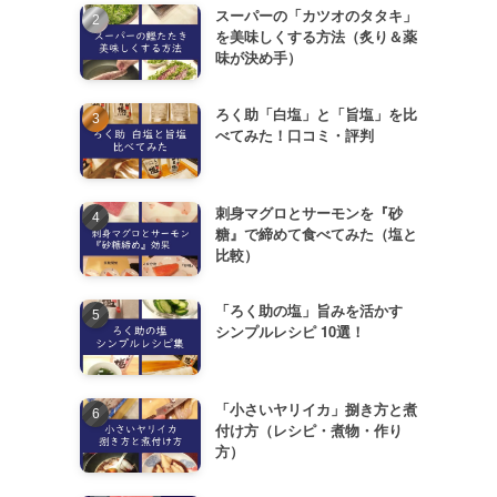
スーパーの「カツオのタタキ」
を美味しくする方法（炙り＆薬
味が決め手）
ろく助「白塩」と「旨塩」を比
べてみた！口コミ・評判
刺身マグロとサーモンを『砂
糖』で締めて食べてみた（塩と
比較）
「ろく助の塩」旨みを活かす
シンプルレシピ 10選！
「小さいヤリイカ」捌き方と煮
付け方（レシピ・煮物・作り
方）