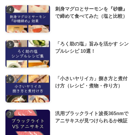
刺身マグロとサーモンを『砂糖』
で締めて食べてみた（塩と比較）
「ろく助の塩」旨みを活かす シン
プルレシピ 10選！
「小さいヤリイカ」捌き方と煮付
け方（レシピ・煮物・作り方）
汎用ブラックライト波長365nmで
アニサキスが見つけられるか検証