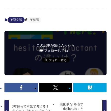
英語学習
英単語
この記事が気に入ったら
フォローしてね！
意図的な を表す
3年経って本気で考える！
「deliberate」と
ネイティブキャンプは「ひ