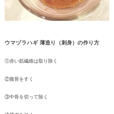
ウマヅラハギ 薄造り（刺身）の作り方
①赤い筋繊維は取り除く
②腹骨をすく
③中骨を切って除く