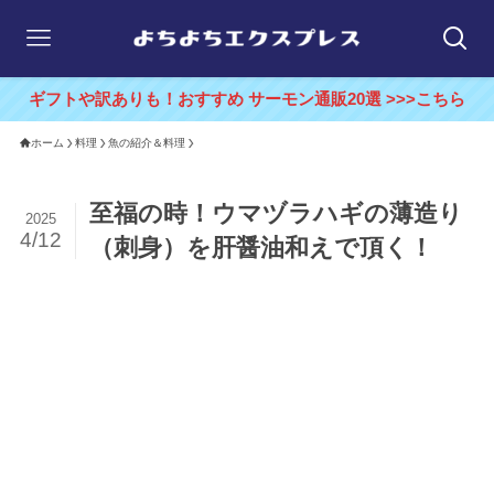
ギフトや訳ありも！おすすめ サーモン通販20選 >>>こちら
ホーム
料理
魚の紹介＆料理
至福の時！ウマヅラハギの薄造り
2025
4/12
（刺身）を肝醤油和えで頂く！