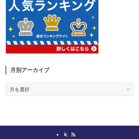
月別アーカイブ
月
別
ア
ー
カ
イ
ブ