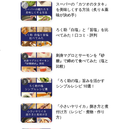
スーパーの「カツオのタタキ」
を美味しくする方法（炙り＆薬
味が決め手）
ろく助「白塩」と「旨塩」を比
べてみた！口コミ・評判
身
刺身マグロとサーモンを『砂
糖』で締めて食べてみた（塩と
比較）
「ろく助の塩」旨みを活かす
シンプルレシピ 10選！
「小さいヤリイカ」捌き方と煮
付け方（レシピ・煮物・作り
方）