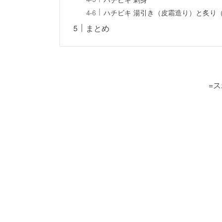
ハチビキ 湯引き（皮霜造り）と炙り
まとめ
=