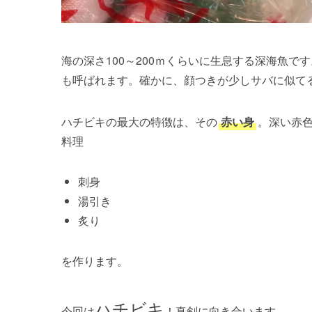
海の深さ100～200ｍくらいに生息する深海魚
も呼ばれます。確かに、顔つきが少しサバに似て
ハチビキの最大の特徴は、その
赤い身
。深い赤
料理
刺身
湯引き
炙り
を作ります。
ハチビキ
今回は
！真剣に向き合います。