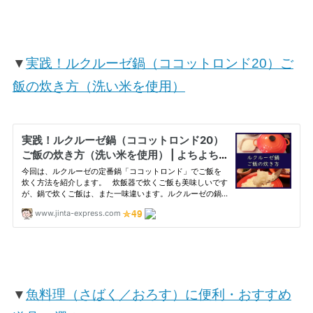
▼
実践！ルクルーゼ鍋（ココットロンド20）ご
飯の炊き方（洗い米を使用）
▼
魚料理（さばく／おろす）に便利・おすすめ